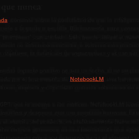
h que nunca
ada
, comenté sobre la posibilidad de que la inteligenci
nseñe a la gente a escribir. Básicamente, para conse
 “promptear” con cuidado. Esto puede obligar a quien
olencia no saben comunicarse, a volverse más preciso
e objetivos, la definición de expectativas y el uso del
encial impacto positivo no sea un techo, si no un pis
tado por el lanzamiento de
NotebookLM
, una herram
tionar, explorar y capitalizar grandes volúmenes de i
 GPT, que le escapa a los matices, NotebookLM (cons
 identifica y desgrana con una precisión hermosa. Est
e el espíritu del producto es profundamente humanis
tar outputs genéricos, es una herramienta que ayud
haraganería crónica y desprecio hacia el elemento 