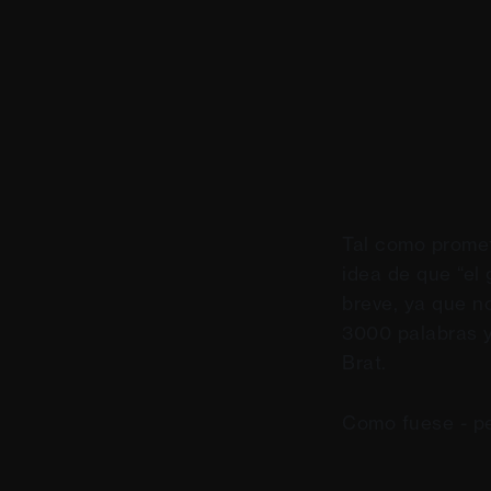
Tal como promet
idea de que “el 
breve, ya que n
3000 palabras y
Brat.
Como fuese - p