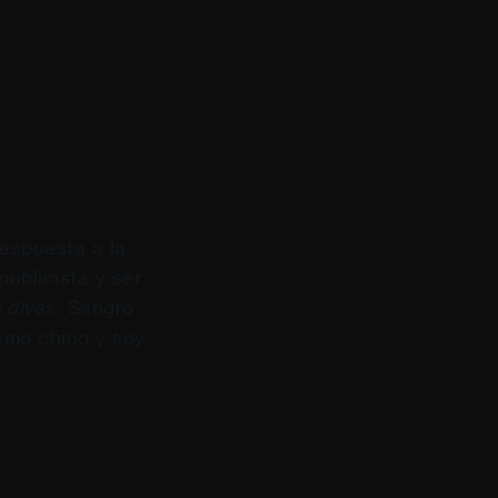
espuesta a la
publicista y ser
 dives
. Sangro
smo chino y soy