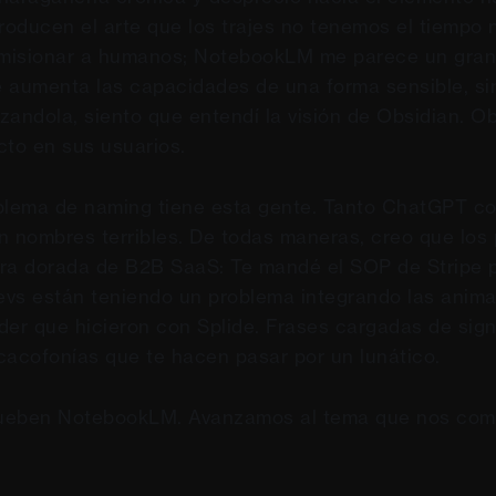
oducen el arte que los trajes no tenemos el tiempo n
comisionar a humanos; NotebookLM me parece un gran
 aumenta las capacidades de una forma sensible, si
izandola, siento que entendí la visión de Obsidian. O
cto en sus usuarios.
oblema de naming tiene esta gente. Tanto ChatGPT c
nombres terribles. De todas maneras, creo que los p
ra dorada de B2B SaaS: Te mandé el SOP de Stripe p
devs están teniendo un problema integrando las anim
ider que hicieron con Splide. Frases cargadas de sign
cacofonías que te hacen pasar por un lunático.
ueben NotebookLM. Avanzamos al tema que nos com