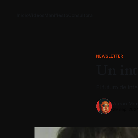
Inicio
Videos
Manifiesto
Consultora
NEWSLETTER
Un int
El futuro de int
Aaron Mar
29 sep. 202