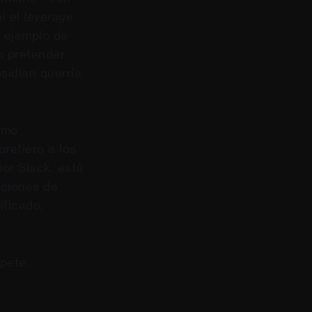
i el
leverage
 ejemplo de
n pretender
bsidian querría
omo
refiero a los
or Slack, está
aciones de
ificado,
pete.