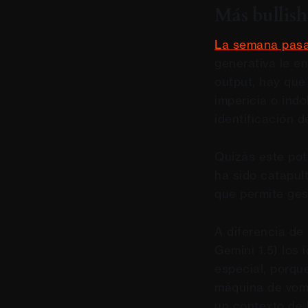
Más bullis
La semana pas
generativa le e
output, hay que
impericia o ind
identificación d
Quizás este pot
ha sido catapul
que permite ges
A diferencia de
Gemini 1.5) los
especial, porqu
máquina de vomi
un contexto de 