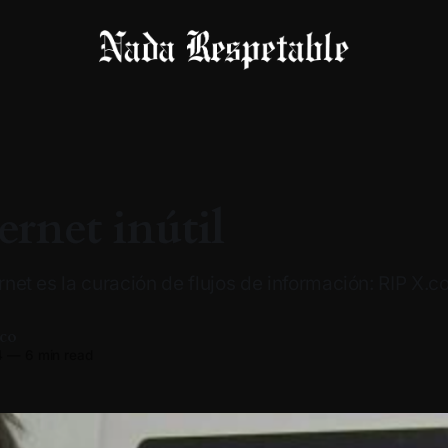
ernet inútil
ernet es la curación de flujos de información: RIP X.
co
4
—
6 min read