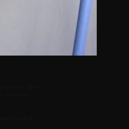
á hermoso. Días
a, continúa
David Arnold &