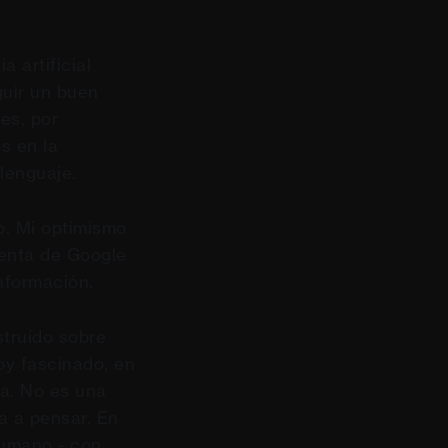
a artificial
guir un buen
es, por
s en la
 lenguaje.
o. Mi optimismo
ienta de Google
nformación.
truído sobre
oy fascinado, en
ta. No es una
a a pensar. En
humano - con