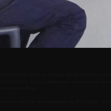
s disfrutando tu fin de semana. En Buenos Aires est
osas noches, en una ciudad que, a pesar de sí mism
fantasma de Roma.
oy es el remix de siete pulgadas de “Play Dead”, de 