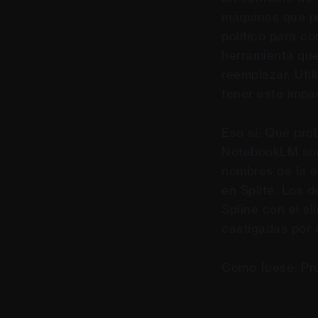
máquinas que pr
político para 
herramienta que
reemplazar. Util
tener este impa
Eso sí: Qué pr
NotebookLM son 
nombres de la e
en Splite. Los 
Spline con el sl
castigadas por 
Como fuese: Pr