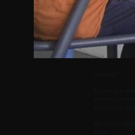
¿Qué tal?
Espero que esté
soleados y herm
poseída por el 
Mi canción de h
Björk: