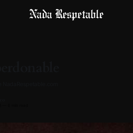
erdonable
e NadaRespetable.com
co
3
—
6 min read