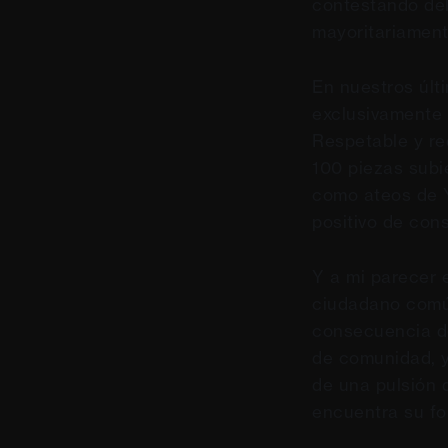
contestando del
mayoritariamente
En nuestros últ
exclusivamente 
Respetable y re
100 piezas sub
como ateos de Y
positivo de cons
Y a mi parecer e
ciudadano común.
consecuencia de
de comunidad, y 
de una pulsión 
encuentra su fo