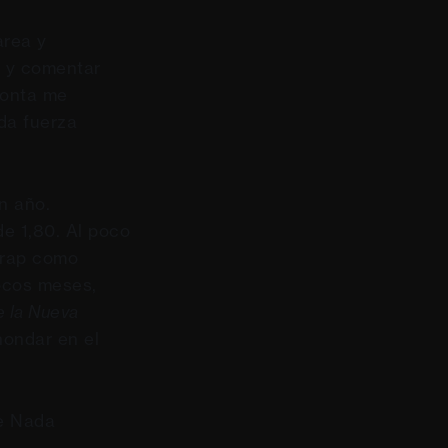
area y
r y comentar
ronta me
oda fuerza
n año.
de 1,80. Al poco
trap como
ocos meses,
e la Nueva
hondar en el
de Nada