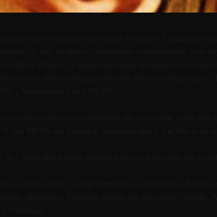
empleo más o menos real a los 19 años. Trabajaba c
osibles. Y era el único copywriter colaborando con u
 indio y filipino, a quien se había enviado en la misi
ptimizar un sitio pantagruélico de 400 landing pages
:00 y terminaba a las 03:00.
a un parte de las actividades de la noche, y me iba 
. A las 05:30 me bañaba, desayunaba y me iba a la un
 🧢 ! Suscribite para recibir futuros artículos en tu in
egar a 9 de Julio. Luego tomaba un colectivo. Tenía u
algún shopping. Fumaba como un escuerzo. Volvía. 
a trabajar.