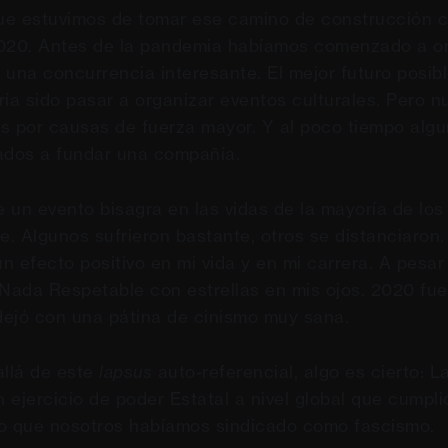
e estuvimos de tomar ese camino de construcción c
2020. Antes de la pandemia habíamos comenzado a o
 una concurrencia interesante. El mejor futuro posibl
ría sido pasar a organizar eventos culturales. Pero n
s por causas de fuerza mayor. Y al poco tiempo algu
ados a fundar una compañía.
 un evento bisagra en las vidas de la mayoría de lo
. Algunos sufrieron bastante, otros se distanciaron. 
n efecto positivo en mi vida y en mi carrera. A pesar
ada Respetable con estrellas en mis ojos. 2020 fue 
ejó con una pátina de cinismo muy sana.
allá de este
lapsus
auto-referencial, algo es cierto: L
 ejercicio de poder Estatal a nivel global que cumpli
o que nosotros habíamos sindicado como fascismo.