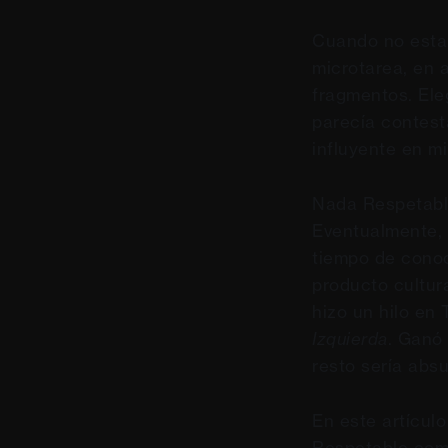
Cuando no estab
microtarea, en 
fragmentos. El
parecía contesta
influyente en m
Nada Respetable
Eventualmente, u
tiempo de conoc
producto cultur
hizo un hilo en
Izquierda
. Ganó
resto sería absu
En este artícul
Respetable como