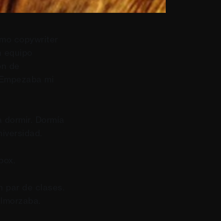
omo copywriter
n equipo
ón de
. Empezaba mi
a dormir. Dormía
iversidad.
box.
n par de clases.
Almorzaba.