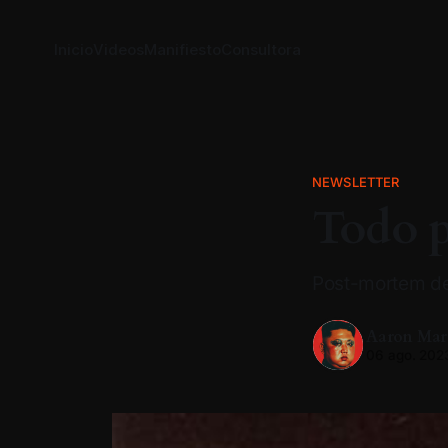
Inicio
Videos
Manifiesto
Consultora
NEWSLETTER
Todo p
Post-mortem d
Aaron Mar
06 ago. 202