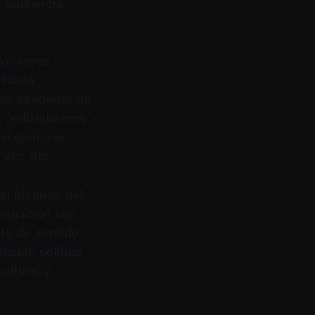
a audiencia,
focarnos
e Nada
os alrededor de
 “refutabamos”
l ejercicio
etc. etc.
 al alcance del
riminación son
ta de sentido
ación política
ultura, y