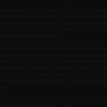
a durmiendo, estaba leyendo. Por eso, entre microt
algún momento, decidí empezar un blog para rescata
egí un nombre
self-defeating
. En su momento esa imp
taria. En realidad, era una reafirmación de lo que t
i vida me estaba manifestando.
 funcionó como mi blog personal durante cosa de u
n amigo le envió mi perfil de Instagram a una rubia 
erla, me envió algo que había escrito analizando el 
al importado. Comenzamos a publicar juntos. A los p
 Twitter criticando algunos puntos de
El Libro Negro d
 varios seguidores. Me presentó a algunos amigos. A
rdo.
o pretendo analizar nuestros aciertos y desaciertos 
 proyecto, más allá de lo personal.