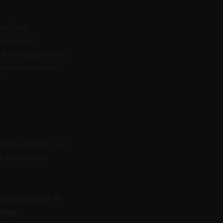
incluso
spetable,
 en la que estoy
equivocaría en
 Respetable fue
la República
peligrosidad de
iempo