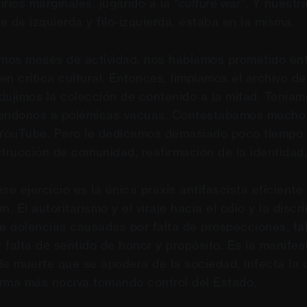
irios marginales, jugando a la
“culture war”
. Y nuestr
 de izquierda y filo-izquierda, estaba en la misma.
imos meses de actividad, nos habíamos prometido en
en crítica cultural. Entonces, limpiamos el archivo d
dujimos la colección de contenido a la mitad. Teníam
iendonos a polémicas vacuas. Contestabamos mucho,
ouTube. Pero le dedicamos demasiado poco tiempo a
trucción de comunidad, reafirmación de la identidad, 
se ejercicio es la única praxis antifascista eficiente
 El autoritarismo y el viraje hacia el odio y la disc
 dolencias causadas por falta de prospecciones, fal
falta de sentido de honor y propósito. Es la manifest
de muerte que se apodera de la sociedad, infecta la c
rma más nociva tomando control del Estado.