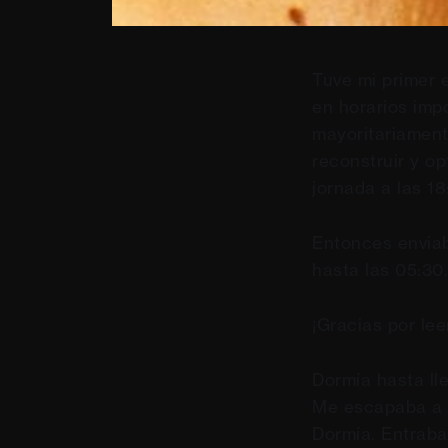
Tuve mi primer 
en horarios imp
mayoritariamente
reconstruir y o
jornada a las 18
Entonces enviab
hasta las 05:30
¡Gracias por leer
Dormía hasta ll
Me escapaba a 
Dormía. Entraba 