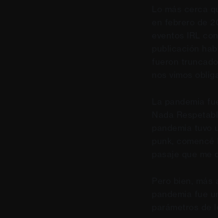
Lo más cerca qu
en febrero de 
eventos IRL con
publicación hab
fueron truncado
nos vimos oblig
La pandemia fue
Nada Respetable
pandemia tuvo u
punk, comencé N
pasaje que me d
Pero bien, más 
pandemia fue un
parámetros de l