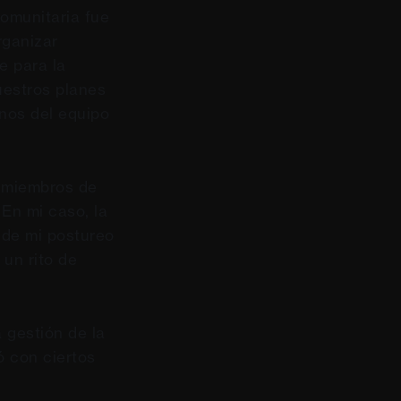
omunitaria fue
rganizar
e para la
uestros planes
nos del equipo
s miembros de
En mi caso, la
 de mi postureo
un rito de
a gestión de la
ó con ciertos