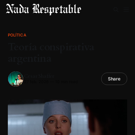
POLÍTICA
Teoría conspirativa
argentina
Cesar Shaffer
Share
27 feb. 2026
—
10 min read