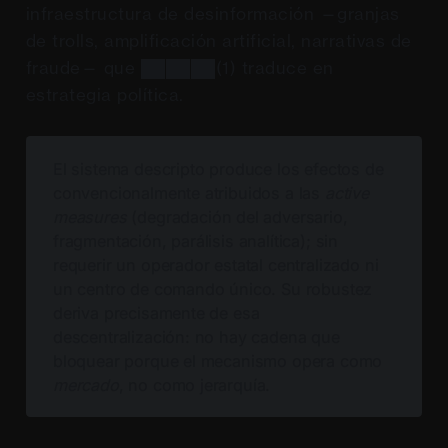
infraestructura de desinformación —granjas
de trolls, amplificación artificial, narrativas de
fraude— que ██████(1) traduce en
estrategia política.
El sistema descripto produce los efectos de
convencionalmente atribuidos a las
active 
measures 
(degradación del adversario,
fragmentación, parálisis analítica); sin
requerir un operador estatal centralizado ni
un centro de comando único. Su robustez
deriva precisamente de esa
descentralización: no hay cadena que
bloquear porque el mecanismo opera como
mercado
, no como jerarquía.