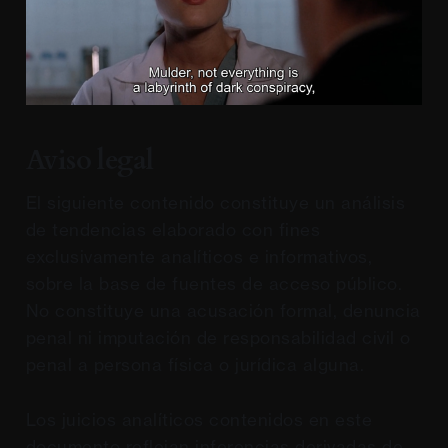
Aviso legal
El siguiente contenido constituye un análisis
de tendencias elaborado con fines
exclusivamente analíticos e informativos,
sobre la base de fuentes de acceso público.
No constituye una acusación formal, denuncia
penal ni imputación de responsabilidad civil o
penal a persona física o jurídica alguna.
Los juicios analíticos contenidos en este
documento reflejan inferencias derivadas de