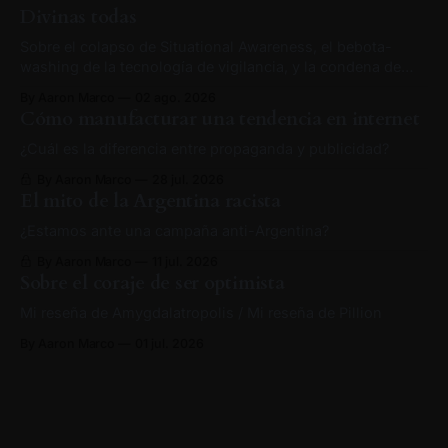
Divinas todas
Sobre el colapso de Situational Awareness, el bebota-
washing de la tecnología de vigilancia, y la condena de
producir contenido.
By Aaron Marco
02 ago. 2026
Cómo manufacturar una tendencia en internet
¿Cuál es la diferencia entre propaganda y publicidad?
By Aaron Marco
28 jul. 2026
El mito de la Argentina racista
¿Estamos ante una campaña anti-Argentina?
By Aaron Marco
11 jul. 2026
Sobre el coraje de ser optimista
Mi reseña de Amygdalatropolis / Mi reseña de Pillion
By Aaron Marco
01 jul. 2026