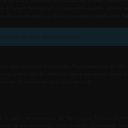
bre de 2022, publiqué un artículo en el viejo NadaR
es el futuro de cripto?". La presente es una versión 
as de ese momento y analiza si alguna predicción fu
s van a figurar en cajitas como esta.
uede salir muy mal o muy bien. Probablemente el 50%
omo correctas. El otro 50% van a envejecer como l
iente. El asunto es cuál 50% es cuál.
o
s la caída en desgracia de Terra Luna, Celsius, 3 Ar
nto de escepticismo, dolor y miedo. Cientos de mil