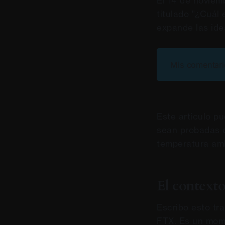
El 14 de noviem
titulado "¿Cuál 
expande las ide
Mis comentario
Este artículo p
sean probadas c
temperatura amb
El context
Escribo esto tra
FTX. Es un mome