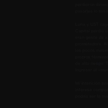
perdieron diner
pasarles lo mis
Luna y UST caye
Capital perdió u
eran gente de a 
prometedora. Al
los pocos meses
propios término
de alto riesgo.
ingresar al «mun
Mi intención par
interesa compar
podría ser la ma