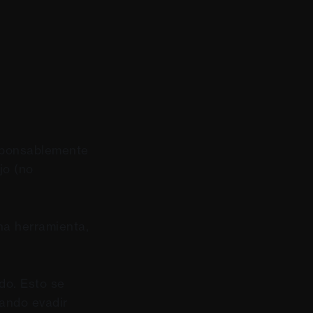
esponsablemente
jo (no
una herramienta,
do. Esto se
tando evadir