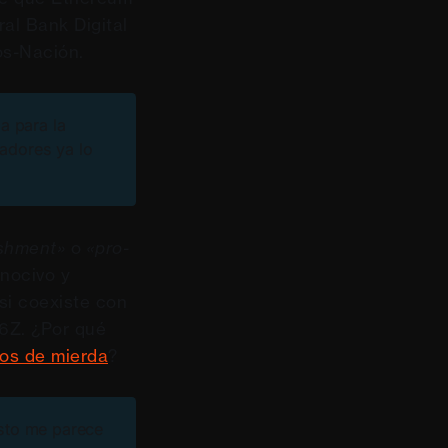
al Bank Digital
os-Nación.
a para la
ladores ya lo
ishment»
o
«pro-
 nocivo y
 si coexiste con
6Z. ¿Por qué
os de mierda
?
sto me parece