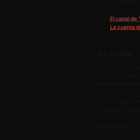
A quien quiera l
El canal de 
La cuenta d
La visión
No soy un
no-co
alto porcentaje 
exclusivamente)
Si me preguntas 
en parte institu
Argentina es un
debe, más que n