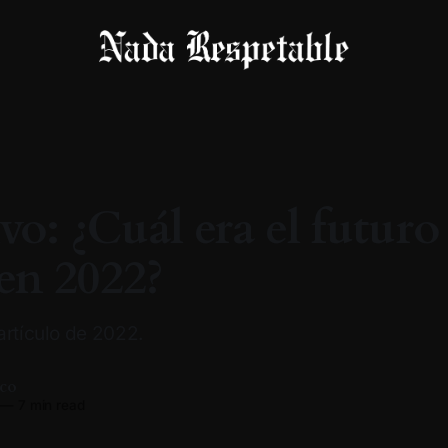
vo: ¿Cuál era el futuro
 en 2022?
artículo de 2022.
co
—
7 min read