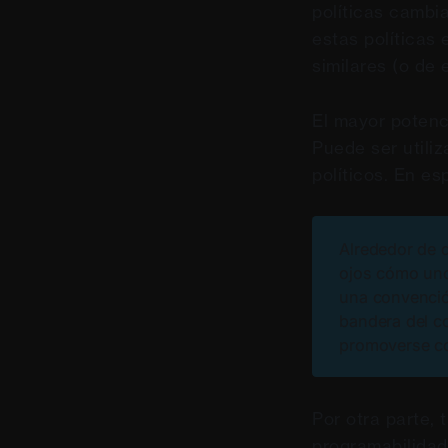
políticas cambia
estas políticas 
similares (o de 
El mayor potenc
Puede ser utiliz
políticos. En e
Alrededor de d
ojos cómo uno
una convenció
bandera del 
promoverse co
Por otra parte, 
programabilidad