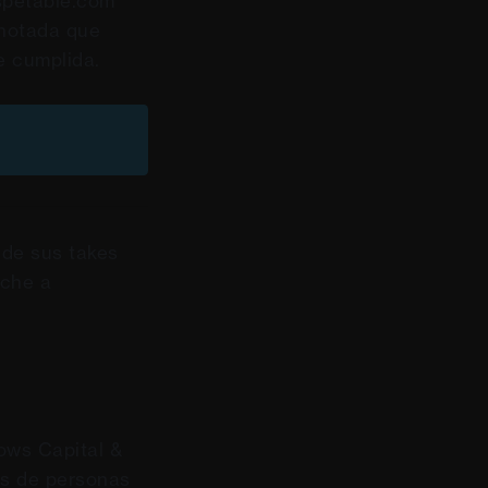
espetable.com
anotada que
e cumplida.
 de sus takes
eche a
rows Capital &
es de personas