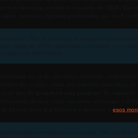
structura que haga posible la creación de CBDC (Centr
s decir, monedas digitales gestionadas por los Estad
blockchain. Pero se probó que la blockchain era innecesari
nero digital de control centralizado. Las fintech y sus regu
 un stack más bien humilde.
cosistema no va en una única dirección
«anti-establ
 Hablar de «cripto» como una industria monolítica es
va a un tipo de groupthink muy peligroso. En especial,
utoimpuesta de que cripto «se coma al mundo»
a la
A1
de bitcoin tiene que forzarse a defender a
esos mon
qué incluí este comentario en su momento. Pero hoy todo e