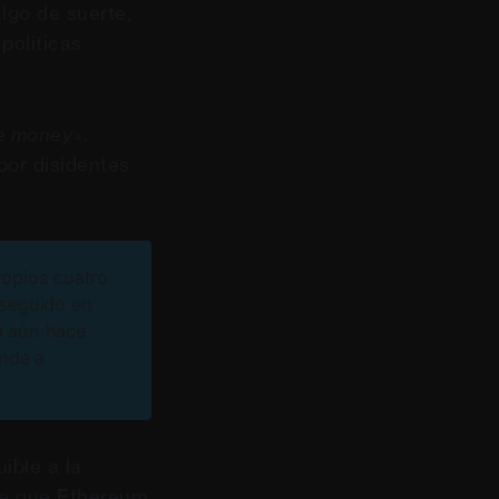
algo de suerte,
políticas
ee money»
.
por disidentes
ropios cuatro
rseguido en
o aún hace
ende a
uible a la
le que Ethereum