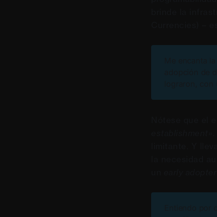
brinde la infra
Currencies) – e
Me encanta la 
adopción de di
lograron, con
Nótese que el e
establishment»
.
limitante. Y lle
la necesidad a
un
early adopter
Entiendo por 