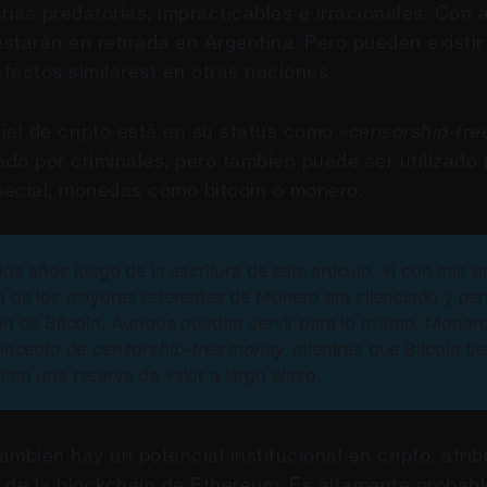
rias predatorias, impracticables e irracionales. Con 
estarán en retirada en Argentina. Pero pueden existir 
efectos similares) en otras naciones.
ial de cripto está en su status como
«censorship-fr
ado por criminales, pero tambien puede ser utilizado 
special, monedas como bitcoin o monero.
os años luego de la escritura de este artículo, vi con mis p
 de los mayores referentes de Monero era silenciado y pe
n de Bitcoin. Aunque puedan servir para lo mismo, Moner
concepto de
censorship-free money,
mientras que Bitcoin ti
mo una reserva de valor a largo plazo.
tambien hay un potencial institucional en cripto, atrib
 de la blockchain de Ethereum. Es altamente probab