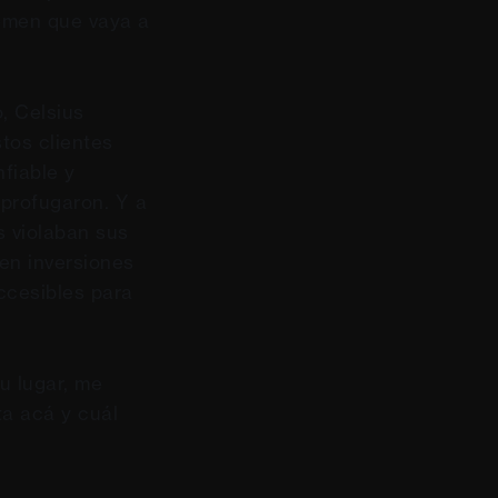
temen que vaya a
, Celsius
stos clientes
fiable y
 profugaron. Y a
s violaban sus
en inversiones
ccesibles para
u lugar, me
a acá y cuál