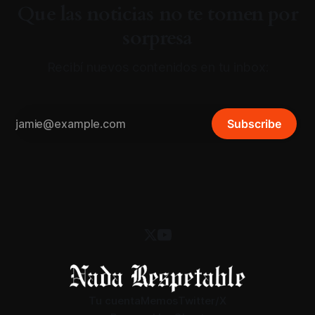
Que las noticias no te tomen por
sorpresa
Recibí nuevos contenidos en tu inbox:
Subscribe
Tu cuenta
Memos
Twitter/X