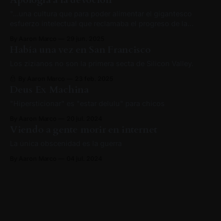
"...una cultura que para poder alimentar el gigantesco
esfuerzo intelectual que reclamaba el progreso de la
ciencia y la industria tuvo que sacrificar tal vez lo mejor de
By Aaron Marco
29 jun. 2025
su alma..." - Mircea Eliade, Herreros y alquimistas No me
Había una vez en San Francisco
quiero poner sentimental, pero tengo un sentido de
gratitud profunda hacia
Los zizianos no son la primera secta de Silicon Valley.
By Aaron Marco
23 feb. 2025
Deus Ex Machina
"Hipersticionar" es "estar delulu" para chicos
By Aaron Marco
20 jul. 2024
Viendo a gente morir en internet
La única obscenidad es la guerra
By Aaron Marco
04 jul. 2024