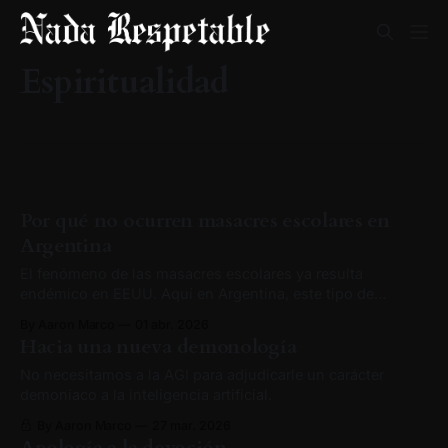
Espiritualidad
Por qué no ocurren masacres escolares en
Argentina
El fenómeno de las masacres escolares ya resulta
endémico en EEUU. Aquí en Argentina, este tipo de
sucesos son infrecuentes. ¿Por qué?
By Aaron Marco
01 abr. 2026
Hacia una nueva demonología
No necesitamos a la AGI para adjudicarle un carácter
demoníaco a la inteligencia artificial.
By Aaron Marco
27 mar. 2026
Apología a la devoción